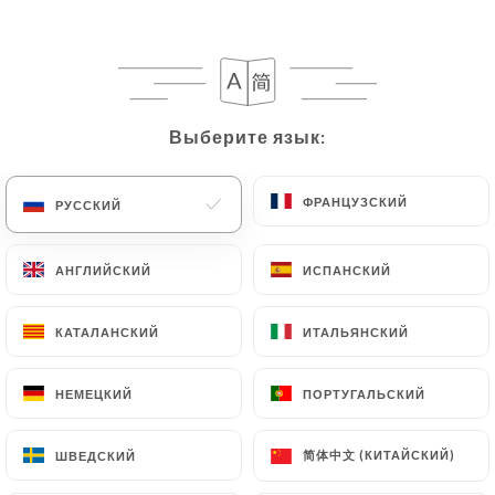
RU
МЕНЮ
Выберите язык:
Выберите язык:
/
ГЛАВНАЯ СТРАНИЦА
ОТЗЫВЫ
ФРАНЦУЗСКИЙ
ФРАНЦУЗСКИЙ
РУССКИЙ
РУССКИЙ
Отзывы
АНГЛИЙСКИЙ
АНГЛИЙСКИЙ
ИСПАНСКИЙ
ИСПАНСКИЙ
КАТАЛАНСКИЙ
КАТАЛАНСКИЙ
ИТАЛЬЯНСКИЙ
ИТАЛЬЯНСКИЙ
845 отзывы на Uniiti
НЕМЕЦКИЙ
НЕМЕЦКИЙ
ПОРТУГАЛЬСКИЙ
ПОРТУГАЛЬСКИЙ
4.6 / 5
简体中文 (КИТАЙСКИЙ)
简体中文 (КИТАЙСКИЙ)
ШВЕДСКИЙ
ШВЕДСКИЙ
Проверенные отзывы реальных