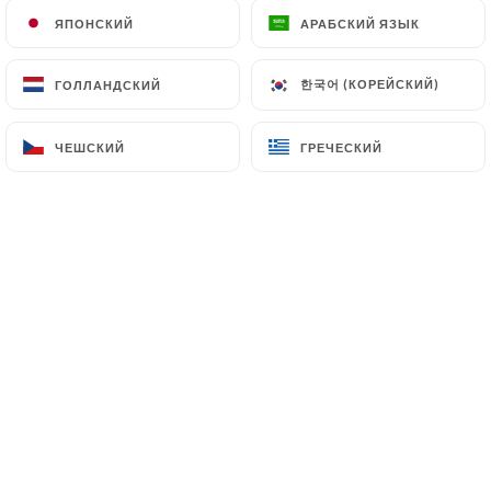
клиентов.
ЯПОНСКИЙ
ЯПОНСКИЙ
АРАБСКИЙ ЯЗЫК
АРАБСКИЙ ЯЗЫК
한국어 (КОРЕЙСКИЙ)
한국어 (КОРЕЙСКИЙ)
ГОЛЛАНДСКИЙ
ГОЛЛАНДСКИЙ
Marie D. оценил(-а)
M
5/5
ЧЕШСКИЙ
ЧЕШСКИЙ
ГРЕЧЕСКИЙ
ГРЕЧЕСКИЙ
06/04/2025
•
12:08
CHRISTOPHE T. оценил(-а)
C
5/5
Excellente fondue savoyarde dans un lieu
chaleureux
04/04/2025
•
09:17
Christophe C. оценил(-а)
C
5/5
Une très belle soirée, la table est conforme