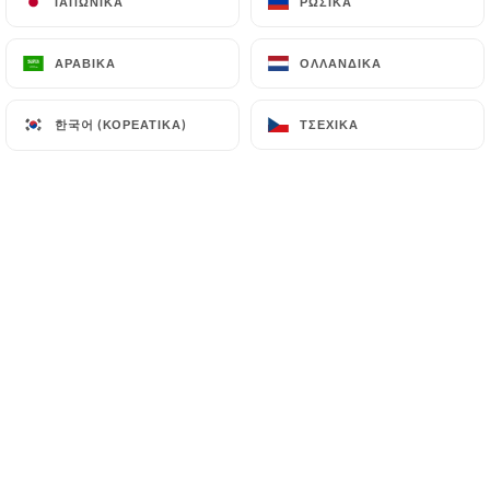
ΙΑΠΩΝΙΚΆ
ΙΑΠΩΝΙΚΆ
ΡΩΣΙΚΆ
ΡΩΣΙΚΆ
EL
ΜΕΝΟΎ
ΑΡΑΒΙΚΆ
ΑΡΑΒΙΚΆ
ΟΛΛΑΝΔΙΚΆ
ΟΛΛΑΝΔΙΚΆ
한국어 (ΚΟΡΕΆΤΙΚΑ)
한국어 (ΚΟΡΕΆΤΙΚΑ)
ΤΣΈΧΙΚΑ
ΤΣΈΧΙΚΑ
/
ΑΡΧΙΚΉ
ΚΡΆΤΗΣΗ
Κράτηση