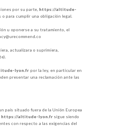
ciones por su parte,
https://altitude-
 o para cumplir una obligación legal.
ción u oponerse a su tratamiento, el
rivacy@urecommend.co
iera, actualizara o suprimiera,
e).
titude-lyon.fr
por la ley, en particular en
den presentar una reclamación ante las
 un país situado fuera de la Unión Europea
,
https://altitude-lyon.fr
sigue siendo
entes con respecto a las exigencias del