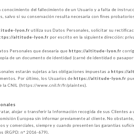
 conocimiento del fallecimiento de un Usuario y a falta de instruc
 salvo si su conservación resulta necesaria con fines probatorios
titude-lyon.fr
utiliza sus Datos Personales, solicitar su rectifica
ttps://altitude-lyon.fr
por escrito en la siguiente dirección: p
 Datos Personales que desearía que
https://altitude-lyon.fr
corrig
copia de un documento de identidad (carné de identidad o pasaport
sonales estarán sujetas a las obligaciones impuestas a
https://al
mentos. Por último, los Usuarios de
https://altitude-lyon.fr
pue
e la CNIL (
https://www.cnil.fr/fr/plaintes
).
sonales
atar, alojar o transferir la Información recogida de sus Clientes a
misión Europea sin informar previamente al cliente. No obstante
icos y comerciales, siempre y cuando presenten las garantías sufici
os (RGPD: n° 2016-679).