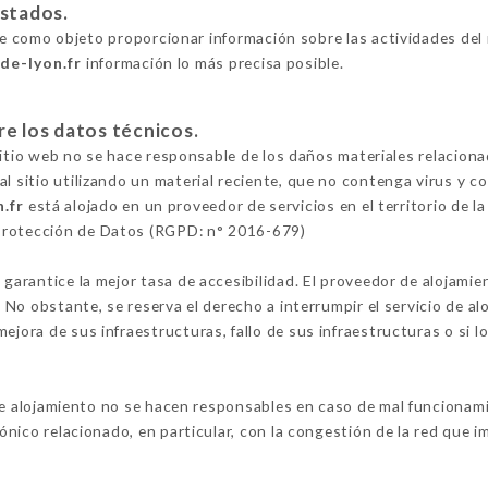
estados.
e como objeto proporcionar información sobre las actividades del 
ude-lyon.fr
información lo más precisa posible.
re los datos técnicos.
l sitio web no se hace responsable de los daños materiales relacionad
al sitio utilizando un material reciente, que no contenga virus y 
n.fr
está alojado en un proveedor de servicios en el territorio de 
Protección de Datos (RGPD: n° 2016-679)
 garantice la mejor tasa de accesibilidad. El proveedor de alojamie
o. No obstante, se reserva el derecho a interrumpir el servicio de 
ejora de sus infraestructuras, fallo de sus infraestructuras o si l
e alojamiento no se hacen responsables en caso de mal funcionamien
fónico relacionado, en particular, con la congestión de la red que im