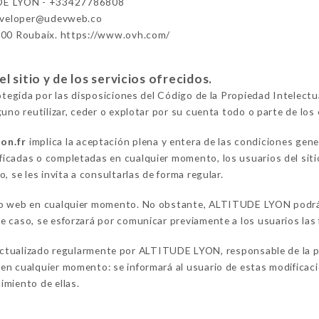
E LYON - +33427786808
eveloper@udevweb.co
100 Roubaix. https://www.ovh.com/
 sitio y de los servicios ofrecidos.
rotegida por las disposiciones del Código de la Propiedad Intelect
uno reutilizar, ceder o explotar por su cuenta todo o parte de los 
yon.fr
implica la aceptación plena y entera de las condiciones gene
icadas o completadas en cualquier momento, los usuarios del sit
, se les invita a consultarlas de forma regular.
io web en cualquier momento. No obstante, ALTITUDE LYON podrá d
 caso, se esforzará por comunicar previamente a los usuarios las 
ctualizado regularmente por ALTITUDE LYON, responsable de la p
n cualquier momento: se informará al usuario de estas modificacion
imiento de ellas.