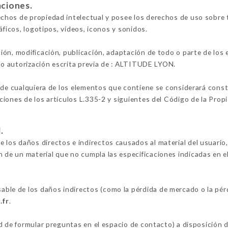
aciones.
hos de propiedad intelectual y posee los derechos de uso sobre t
áficos, logotipos, vídeos, iconos y sonidos.
ión, modificación, publicación, adaptación de todo o parte de los
lvo autorización escrita previa de : ALTITUDE LYON.
 de cualquiera de los elementos que contiene se considerará constit
iones de los artículos L.335-2 y siguientes del Código de la Propi
.
os daños directos e indirectos causados al material del usuario, 
ión de un material que no cumpla las especificaciones indicadas en e
e de los daños indirectos (como la pérdida de mercado o la pérd
.fr
.
ad de formular preguntas en el espacio de contacto) a disposició