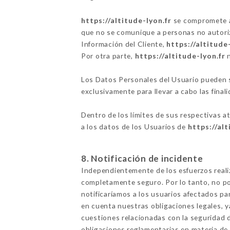
https://altitude-lyon.fr
se compromete a 
que no se comunique a personas no autoriza
Información del Cliente,
https://altitude
Por otra parte,
https://altitude-lyon.fr
n
Los Datos Personales del Usuario pueden se
exclusivamente para llevar a cabo las finali
Dentro de los límites de sus respectivas a
a los datos de los Usuarios de
https://alt
8. Notificación de incidente
Independientemente de los esfuerzos real
completamente seguro. Por lo tanto, no po
notificaríamos a los usuarios afectados p
en cuenta nuestras obligaciones legales, 
cuestiones relacionadas con la seguridad d
obligaciones reglamentarias en materia de 