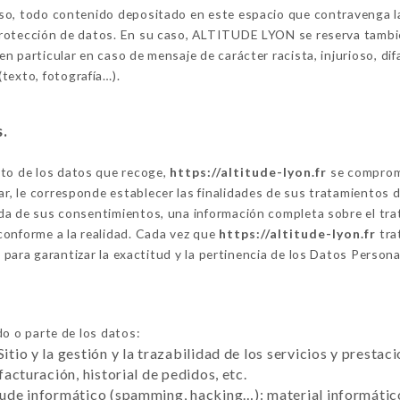
viso, todo contenido depositado en este espacio que contravenga la 
 protección de datos. En su caso, ALTITUDE LYON se reserva también
 en particular en caso de mensaje de carácter racista, injurioso, di
texto, fotografía…).
s.
nto de los datos que recoge,
https://altitude-lyon.fr
se comprome
ar, le corresponde establecer las finalidades de sus tratamientos 
ogida de sus consentimientos, una información completa sobre el t
conforme a la realidad. Cada vez que
https://altitude-lyon.fr
tra
ara garantizar la exactitud y la pertinencia de los Datos Personal
o o parte de los datos:
Sitio y la gestión y la trazabilidad de los servicios y presta
 facturación, historial de pedidos, etc.
raude informático (spamming, hacking…): material informático