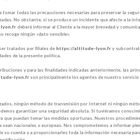
tomar todas las precauciones necesarias para preservar la segurid
das. No obstante, si se produce un incidente que afecte a la integ
-lyon.fr
deberá informar al Cliente a la mayor brevedad y comunic
o recoge ningún «dato sensible».
r tratados por filiales de
https://altitude-lyon.fr
y subcontrati
dades de la presente política.
tribuciones y para las finalidades indicadas anteriormente, las pr
itude-lyon.fr
son principalmente los agentes de nuestro servicio d
izados, ningún método de transmisión por Internet ni ningún mét
demos garantizar una seguridad absoluta. Si tuviéramos conocimi
ara que puedan tomar las medidas oportunas. Nuestros procedimien
ya sean nacionales o europeas. Nos comprometemos a informar ple
e su cuenta y a proporcionarles toda la información necesaria par
notificación.