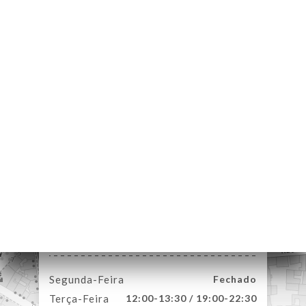
NA
AL
RVAR
ERIA
IAÇÃO
NU
ENSA
ACTO
200 Rue de Créqui
69003 Lyon France
Segunda-Feira
Fechado
Terça-Feira
12:00-13:30 / 19:00-22:30