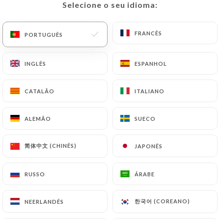
Selecione o seu idioma:
Selecione o seu idioma:
PT
MENU
FRANCÊS
FRANCÊS
PORTUGUÊS
PORTUGUÊS
INGLÊS
INGLÊS
ESPANHOL
ESPANHOL
/
PÁGINA INICIAL
CONTACTO
CATALÃO
CATALÃO
ITALIANO
ITALIANO
Contacto
ALEMÃO
ALEMÃO
SUECO
SUECO
简体中文 (CHINÊS)
简体中文 (CHINÊS)
JAPONÊS
JAPONÊS
RUSSO
RUSSO
ÁRABE
ÁRABE
Altitude Lyon
한국어 (COREANO)
한국어 (COREANO)
NEERLANDÊS
NEERLANDÊS